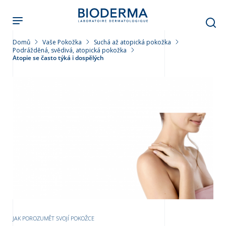
Přejít
k
hlavnímu
obsahu
Domů
Vaše Pokožka
Suchá až atopická pokožka
Podrážděná, svědivá, atopická pokožka
Atopie se často týká i dospělých
leť
JAK POROZUMĚT SVOJÍ POKOŽCE