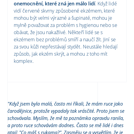
onemocnění, které zná jen málo lidí
. Když lidé
vidí červené skvrny způsobené ekzémem, které
mohou být velmi výrazné a šupinaté, mohou je
mylně považovat za problém s hygienou nebo se
obávat, že jsou nakažlivé. Někteří lidé se s
ekzémem bez problémů smíří a naučí žít. Jiní se
za svou kůži nepřestávají stydět. Neustále hledají
způsob, jak ekzém skrýt, a mohou z toho mít
komplex.
"Když jsem byla malá, často mi říkali, že mám ruce jako
čarodějnice, protože vypadaly tak vrásčité. Proto jsem se
schovávala. Myslím, že mě ta poznámka opravdu ranila,
a proto ruce schovávám dodnes. Často se mě lidé i dnes
ptají: "Co máš s rukama?". Zasměju se a vysvětlím, že je