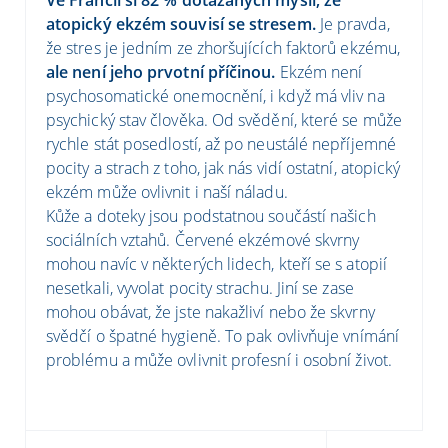
atopický ekzém souvisí se stresem.
Je pravda,
že stres je jedním ze zhoršujících faktorů ekzému,
ale není jeho prvotní příčinou.
Ekzém není
psychosomatické onemocnění, i když má vliv na
psychický stav člověka. Od svědění, které se může
rychle stát posedlostí, až po neustálé nepříjemné
pocity a strach z toho, jak nás vidí ostatní, atopický
ekzém může ovlivnit i naší náladu.
Kůže a doteky jsou podstatnou součástí našich
sociálních vztahů. Červené ekzémové skvrny
mohou navíc v některých lidech, kteří se s atopií
nesetkali, vyvolat pocity strachu. Jiní se zase
mohou obávat, že jste nakažliví nebo že skvrny
svědčí o špatné hygieně. To pak ovlivňuje vnímání
problému a může ovlivnit profesní i osobní život.