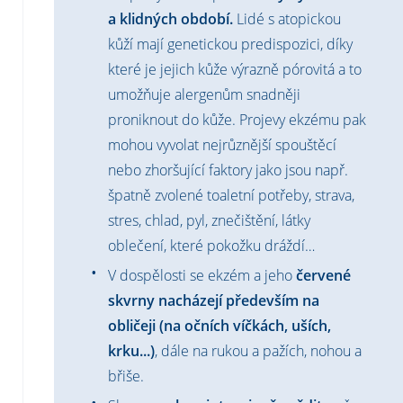
a klidných období.
Lidé s atopickou
kůží mají genetickou predispozici, díky
které je jejich kůže výrazně pórovitá a to
umožňuje alergenům snadněji
proniknout do kůže. Projevy ekzému pak
mohou vyvolat nejrůznější spouštěcí
nebo zhoršující faktory jako jsou např.
špatně zvolené toaletní potřeby, strava,
stres, chlad, pyl, znečištění, látky
oblečení, které pokožku dráždí…
V dospělosti se ekzém a jeho
červené
skvrny nacházejí především na
obličeji (na očních víčkách, uších,
krku...)
, dále na rukou a pažích, nohou a
břiše.