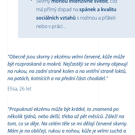
Skvrny
mohou intenzivně svědit
, což
má přímý dopad na
spánek a kvalitu
sociálních vztahů
s rodinou a přáteli
nebo v práci...
"Obecně jsou skvrny z ekzému velmi červené, kůže může
být rozpraskaná a mokrá. Nejčastěji se mi skvrny objevují
na rukou, na zadní straně kolen a na vnitřní straně loktů,
na patách, kotnících a na přední části chodidel."
Elisa, 26 let
"Propuknutí ekzému může být krátké, to znamená po
několik týdnů, nebo delší, třeba až pět měsíců. Záleží na
tom, co se děje. Na celém těle se mi dělají červené skvrny.
Mám je na obličeji, rukou a nohou, kůže je velmi suchá a