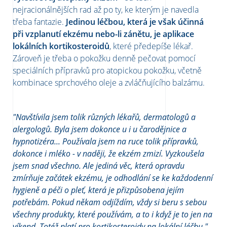
nejracionálnějších rad až po ty, ke kterým je navedla
třeba fantazie.
Jedinou léčbou, která je však účinná
při vzplanutí ekzému nebo-li zánětu, je aplikace
lokálních kortikosteroidů
, které předepíše lékař.
Zároveň je třeba o pokožku denně pečovat pomocí
speciálních přípravků pro atopickou pokožku, včetně
kombinace sprchového oleje a zvláčňujícího balzámu.
"Navštívila jsem tolik různých lékařů, dermatologů a
alergologů. Byla jsem dokonce u i u čarodějnice a
hypnotizéra... Používala jsem na ruce tolik přípravků,
dokonce i mléko - v naději, že ekzém zmizí. Vyzkoušela
jsem snad všechno. Ale jediná věc, která opravdu
zmírňuje začátek ekzému, je odhodlání se ke každodenní
hygieně a péči o pleť, která je přizpůsobena jejím
potřebám. Pokud někam odjíždím, vždy si beru s sebou
všechny produkty, které používám, a to i když je to jen na
víkend. Totéž platí pro kortikosteroidy na lokální léčbu."