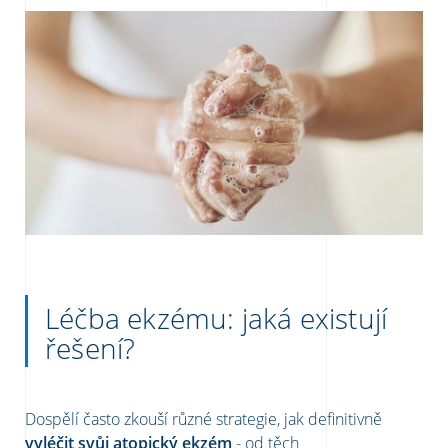
Léčba ekzému: jaká existují
řešení?
Dospělí často zkouší různé strategie, jak definitivně
vyléčit svůj atopický ekzém
- od těch