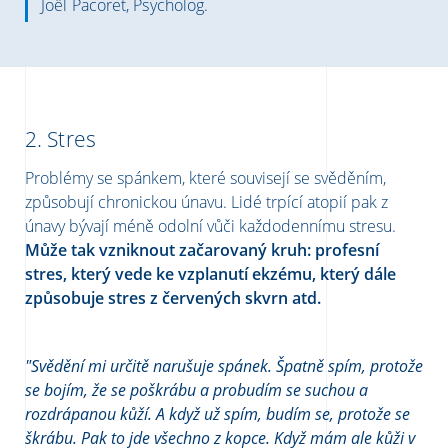
Joël Pacoret, Psycholog.
2. Stres
Problémy se spánkem, které souvisejí se svěděním,
způsobují chronickou únavu. Lidé trpící atopií pak z
únavy bývají méně odolní vůči každodennímu stresu.
Může tak vzniknout začarovaný kruh: profesní
stres, který vede ke vzplanutí ekzému, který dále
způsobuje stres z červených skvrn atd.
"Svědění mi určitě narušuje spánek. Špatně spím, protože
se bojím, že se poškrábu a probudím se suchou a
rozdrápanou kůží. A když už spím, budím se, protože se
škrábu. Pak to jde všechno z kopce. Když mám ale kůži v