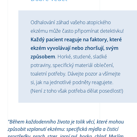
Odhalování záhad vašeho atopického
ekzému může často připomínat detektivku!
Každý pacient reaguje na faktory, které
ekzém vyvolávají nebo zhoršují, svým
způsobem
. Horké, studené, sladké
potraviny, specifický materiál oblečení,
toaletní potřeby. Dávejte pozor a všímejte
si, jak na jednotlivé podněty reagujete.
(Není z toho však potřeba dělat posedlost!)
"Během každodenního života je tolik věcí, které mohou
způsobit vzplanutí ekzému: specifická mýdla a čisticí
prostředky, prach, stres, jarní pyl, horko, chlad. Myslím,