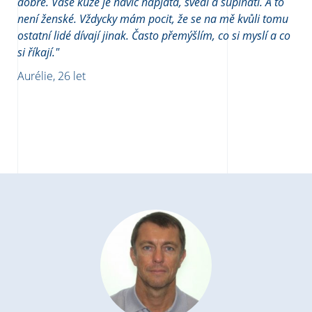
dobře. Vaše kůže je navíc napjatá, svědí a šupinatí. A to
není ženské. Vždycky mám pocit, že se na mě kvůli tomu
ostatní lidé dívají jinak. Často přemýšlím, co si myslí a co
si říkají."
Aurélie, 26 let