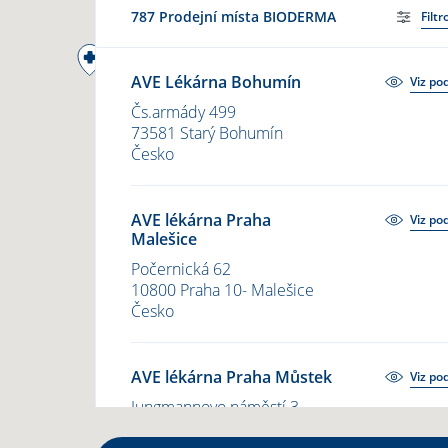
787 Prodejní místa BIODERMA
Filtr
11
AVE Lékárna Bohumín
Viz po
2
Čs.armády 499
3
73581
Starý Bohumín
Česko
26
8
AVE lékárna Praha
Viz po
Malešice
8
6
Počernická 62
10800
Praha 10- Malešice
10
Česko
5
AVE lékárna Praha Můstek
Viz po
Jungmannovo náměstí 3
11000
Praha 1
LOAD MORE