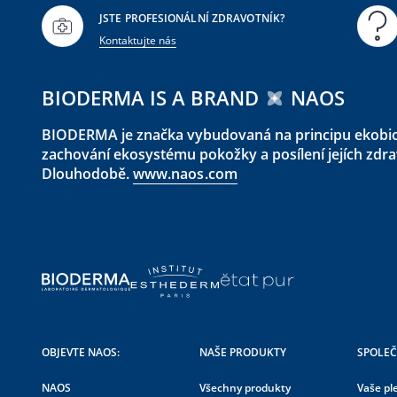
JSTE PROFESIONÁLNÍ ZDRAVOTNÍK?
Kontaktujte nás
Benu a.s.
Viz po
ul. Za Tratí 1357
73961
Třinec
BIODERMA IS A BRAND
NAOS
Česko
BIODERMA je značka vybudovaná na principu ekobiol
zachování ekosystému pokožky a posílení jejích zd
Benu Česká republika OC
Viz po
Dlouhodobě.
www.naos.com
Kaufland
Dolecká 970
55101
Jaroměř
Česko
BENU Hlubocká Lékárna
Viz po
Masarykova 1
37341
Hluboká nad Vltavou
OBJEVTE NAOS:
NAŠE PRODUKTY
SPOLE
Česko
NAOS
Všechny produkty
Vaše pl