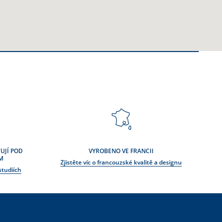
UJÍ POD
VYROBENO VE FRANCII
M
Zjistěte víc o francouzské kvalitě a designu
studiích