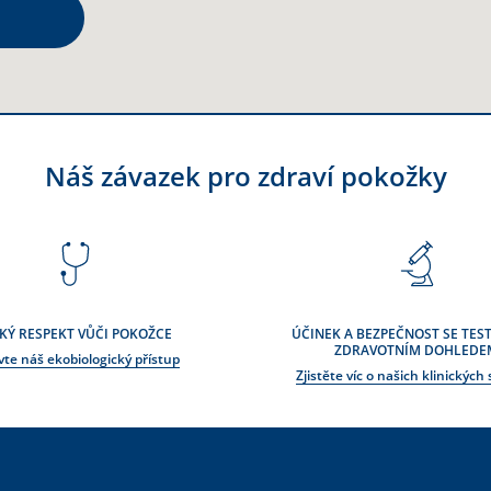
drobnosti
Náš závazek pro zdraví pokožky
drobnosti
KÝ RESPEKT VŮČI POKOŽCE
ÚČINEK A BEZPEČNOST SE TEST
ZDRAVOTNÍM DOHLEDE
vte náš ekobiologický přístup
Zjistěte víc o našich klinických 
drobnosti