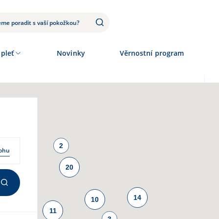
 pleť
Novinky
Věrnostní program
2
2
lohu
20
5
14
10
11
3