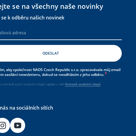
ejte se na všechny naše novinky
e se k odběru našich novinek
ím, aby společnost NAOS Czech Republic s.r.o. zpracovávala můj email
em zasílání newsletteru, dokud se neodhlásím z jeho odběru.
 o ochraně svých osobních údajů najdete v naší
Ochraně osobních údajů
nás na sociálních sítích