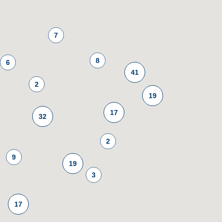
7
8
6
41
2
19
17
32
2
9
19
3
17