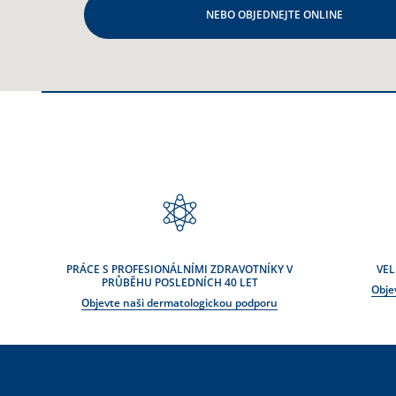
Česko
NEBO OBJEDNEJTE ONLINE
BENU 207 OC Chodov,
Viz po
vstupu A do OC
Roztylska 2321/19
14800
Praha 11
Česko
Benu a.s.
Viz po
Radniční 191/8
79501
Rýmařov
Česko
PRÁCE S PROFESIONÁLNÍMI ZDRAVOTNÍKY V
VEL
PRŮBĚHU POSLEDNÍCH 40 LET
Obje
Objevte naši dermatologickou podporu
Benu a.s.
Viz po
Lužické náměstí 102/7
40801
Rumburk
Česko