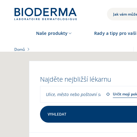
Přejít
k
VYHLEDÁVÁNÍ
hlavnímu
obsahu
Naše produkty
Rady a tipy pro vaši
Domů
Najděte nejbližší lékarnu
Určit mojí po
26
VYHLEDAT
8
2