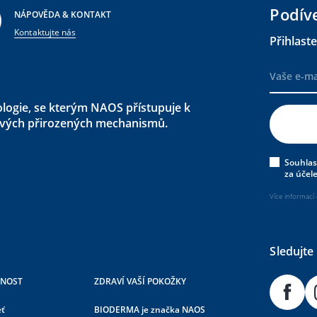
Podív
NÁPOVĚDA & KONTAKT
Kontaktujte nás
drobnosti
Přihlast
ogie, se kterým NAOS přístupuje k
ravých přirozených mechanismů.
drobnosti
Souhlas
za účel
Více informací
drobnosti
Sledujte 
ČNOST
ZDRAVÍ VAŠÍ POKOŽKY
eť
BIODERMA je značka NAOS