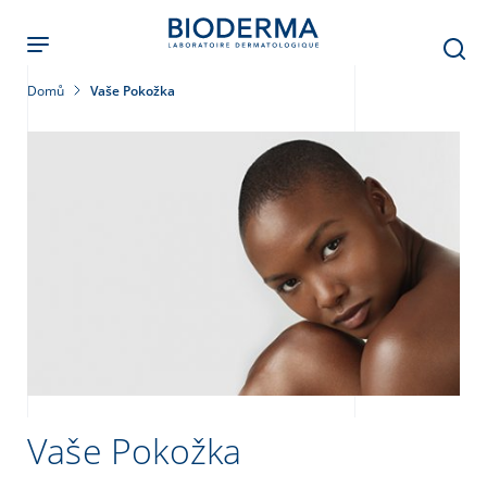
Přejít
k
hlavnímu
obsahu
Domů
Vaše Pokožka
leť
Vaše Pokožka