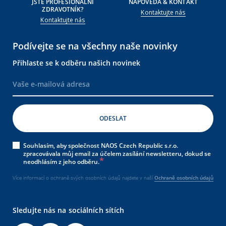
JSTE PROFESIONÁLNÍ
NÁPOVĚDA & KONTAKT
ZDRAVOTNÍK?
Kontaktujte nás
Kontaktujte nás
Podívejte se na všechny naše novinky
Přihlaste se k odběru našich novinek
Souhlasím, aby společnost NAOS Czech Republic s.r.o.
zpracovávala můj email za účelem zasílání newsletteru, dokud se
neodhlásím z jeho odběru.
Více informací o ochraně svých osobních údajů najdete v naší
Ochraně osobních údajů
Sledujte nás na sociálních sítích