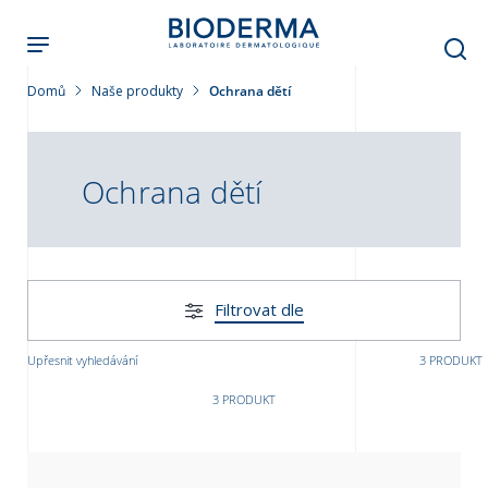
Přejít
k
hlavnímu
obsahu
Domů
Naše produkty
Ochrana dětí
leť
Ochrana dětí
Filtrovat dle
Upřesnit vyhledávání
3 PRODUKT
3 PRODUKT