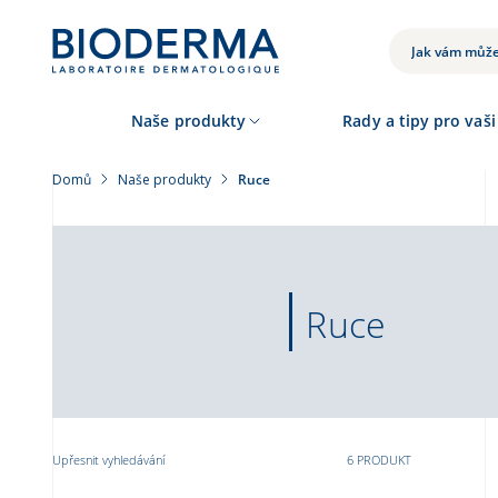
Přejít
k
VYHLEDÁVÁNÍ
hlavnímu
obsahu
Naše produkty
Rady a tipy pro vaši
Domů
Naše produkty
Ruce
Ruce
Upřesnit vyhledávání
6 PRODUKT