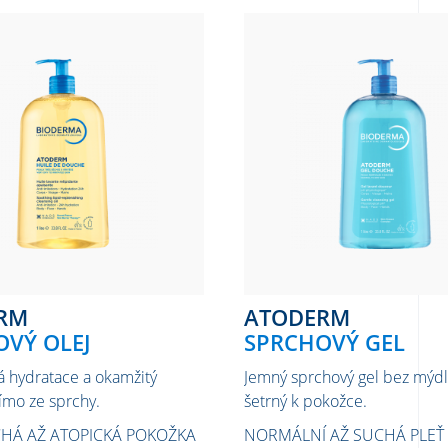
ERM
ATODERM
VÝ OLEJ
SPRCHOVÝ GEL
 hydratace a okamžitý
Jemný sprchový gel bez mýdla
ímo ze sprchy.
šetrný k pokožce.
CHÁ AŽ ATOPICKÁ POKOŽKA
NORMÁLNÍ AŽ SUCHÁ PLEŤ