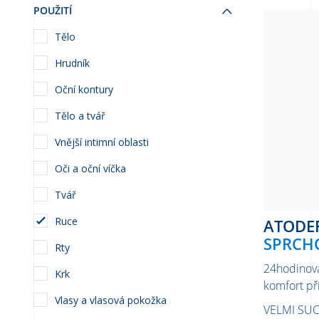
POUŽITÍ
Tělo
Hrudník
Oční kontury
Tělo a tvář
Vnější intimní oblasti
Oči a oční víčka
Tvář
Ruce
ATOD
SPRCHO
Rty
24hodinová
Krk
komfort př
Vlasy a vlasová pokožka
VELMI SU