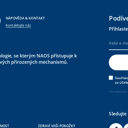
Podív
NÁPOVĚDA & KONTAKT
Kontaktujte nás
Přihlast
ogie, se kterým NAOS přístupuje k
ravých přirozených mechanismů.
Souhlas
za účel
Více informací
Sledujte 
ČNOST
ZDRAVÍ VAŠÍ POKOŽKY