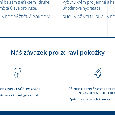
í balzám s efektem "druhé
Výživný krém pro jemné a he
mžitá úleva pro ruce.
8hodinová hydratace.
 A PODRÁŽDĚNÁ POKOŽKA
SUCHÁ AŽ VELMI SUCHÁ P
Náš závazek pro zdraví pokožky
KÝ RESPEKT VŮČI POKOŽCE
ÚČINEK A BEZPEČNOST SE TEST
ZDRAVOTNÍM DOHLEDE
vte náš ekobiologický přístup
Zjistěte víc o našich klinických 