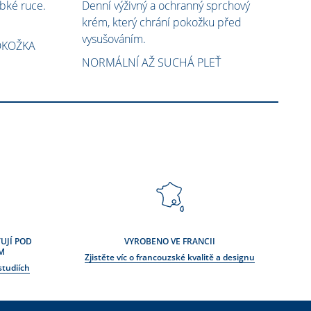
bké ruce.
Denní výživný a ochranný sprchový
krém, který chrání pokožku před
vysušováním.​
OKOŽKA
NORMÁLNÍ AŽ SUCHÁ PLEŤ
UJÍ POD
VYROBENO VE FRANCII
M
Zjistěte víc o francouzské kvalitě a designu
studiích