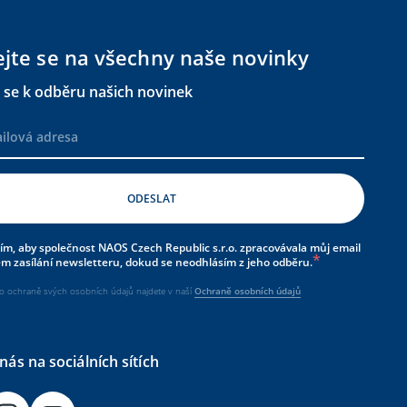
ejte se na všechny naše novinky
e se k odběru našich novinek
ím, aby společnost NAOS Czech Republic s.r.o. zpracovávala můj email
em zasílání newsletteru, dokud se neodhlásím z jeho odběru.
 o ochraně svých osobních údajů najdete v naší
Ochraně osobních údajů
nás na sociálních sítích