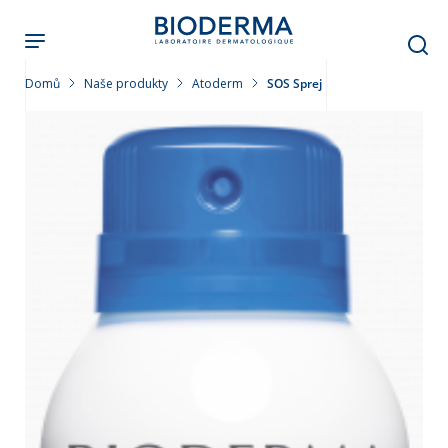
Přejít
k
hlavnímu
obsahu
Domů
Naše produkty
Atoderm
SOS Sprej
leť