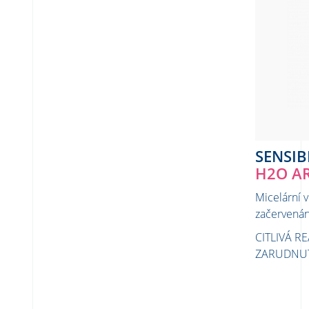
SENSIB
H2O A
Micelární 
začervenán
CITLIVÁ RE
ZARUDNU