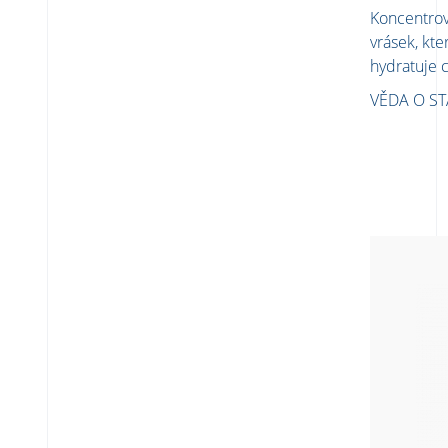
Koncentro
vrásek, kt
hydratuje c
VĚDA O S