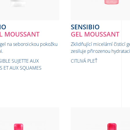
IO
SENSIBIO
EL MOUSSANT
GEL MOUSSANT
í gel na seboroickou pokožku
Zklidňující micelární čisticí g
i.
zesiluje přirozenou hydrataci
IBLE SUJETTE AUX
CITLIVÁ PLEŤ
 ET AUX SQUAMES