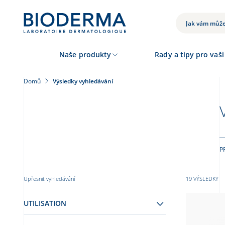
Přejít
k
VYHLEDÁVÁNÍ
hlavnímu
obsahu
Naše produkty
Rady a tipy pro vaši
Domů
Výsledky vyhledávání
P
Upřesnit vyhledávání
19 VÝSLEDKY
UTILISATION