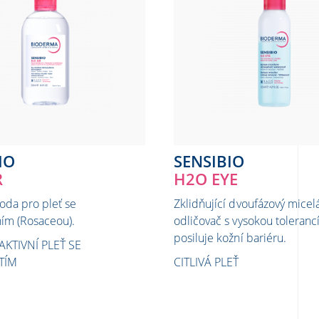
IO
SENSIBIO
R
H2O EYE
voda pro pleť se
Zklidňující dvoufázový micel
ím (Rosaceou).
odličovač s vysokou tolerancí
posiluje kožní bariéru.
AKTIVNÍ PLEŤ SE
TÍM
CITLIVÁ PLEŤ