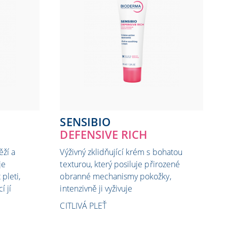
SENSIBIO
DEFENSIVE RICH
ěží a
Výživný zklidňující krém s bohatou
je
texturou, který posiluje přirozené
pleti,
obranné mechanismy pokožky,
í jí
intenzivně ji vyživuje
CITLIVÁ PLEŤ