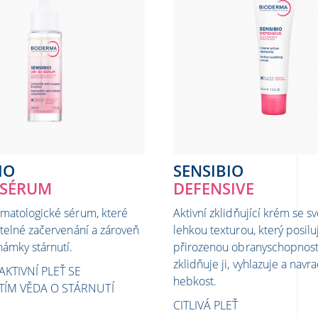
IO
SENSIBIO
-SÉRUM
DEFENSIVE
rmatologické sérum, které
Aktivní zklidňující krém se sv
itelné začervenání a zároveň
lehkou texturou, který posilu
námky stárnutí.
přirozenou obranyschopnost 
zklidňuje ji, vyhlazuje a navrac
AKTIVNÍ PLEŤ SE
hebkost.​
TÍM
VĚDA O STÁRNUTÍ
CITLIVÁ PLEŤ