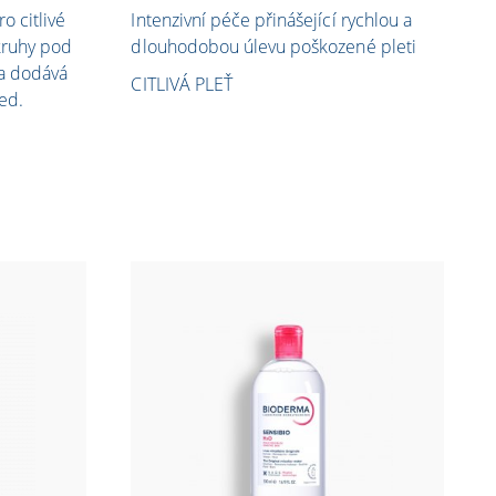
o citlivé
Intenzivní péče přinášející rychlou a
kruhy pod
dlouhodobou úlevu poškozené pleti
 a dodává
CITLIVÁ PLEŤ
ed.