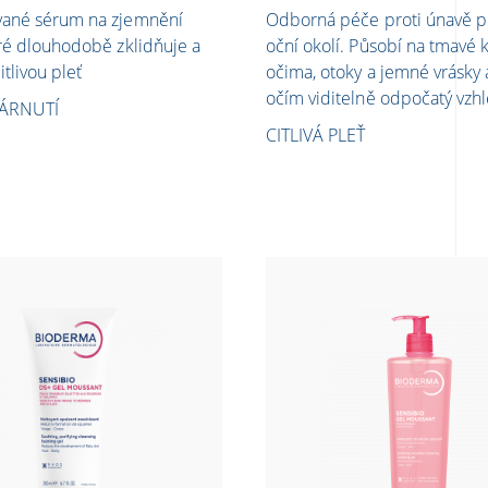
vané sérum na zjemnění
Odborná péče proti únavě pr
eré dlouhodobě zklidňuje a
oční okolí. Působí na tmavé 
itlivou pleť
očima, otoky a jemné vrásky
očím viditelně odpočatý vzhl
TÁRNUTÍ
CITLIVÁ PLEŤ