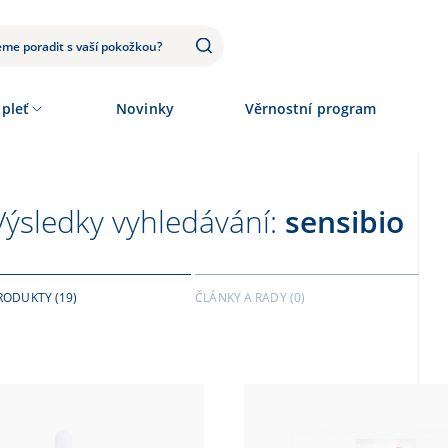
 pleť
Novinky
Věrnostní program
Výsledky vyhledávání:
sensibio
RODUKTY
(19)
ČLÁNKY A RADY
(0)