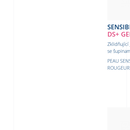
SENSIB
DS+ G
Zklidňujíc
se šupinam
PEAU SENS
ROUGEURS