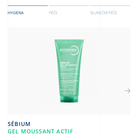
HYGIENA
PÉČE
SLUNEČNÍ PÉČE
SÉBIUM
S
GEL MOUSSANT ACTIF
G