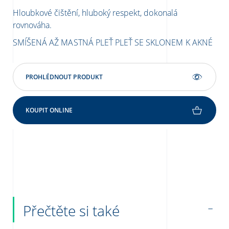
Hloubkové čištění, hluboký respekt, dokonalá
Jem
rovnováha.
les
SMÍŠENÁ AŽ MASTNÁ PLEŤ
PLEŤ SE SKLONEM K AKNÉ
SM
PROHLÉDNOUT PRODUKT
KOUPIT ONLINE
Přečtěte si také