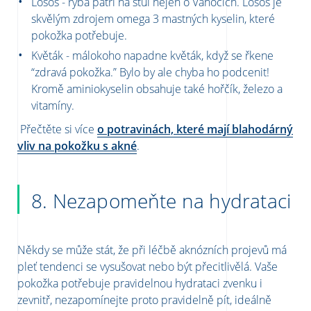
Losos - ryba patří na stůl nejen o Vánocích. Losos je
skvělým zdrojem omega 3 mastných
kyselin
, které
pokožka potřebuje.
Květák - málokoho napadne květák, když se řkene
“zdravá pokožka.” Bylo by ale chyba ho podcenit!
Kromě aminiokyselin obsahuje také hořčík, železo a
vitamíny.
Přečtěte
si více
o potravinách, které mají blahodárný
vliv na pokožku s akné
.
8. Nezapomeňte na hydrataci
Někdy se může stát, že při léčbě aknózních projevů má
pleť tendenci se vysušovat nebo být přecitlivělá.
Vaše
pokožka potřebuje pravidelnou hydrataci zvenku i
zevnitř, nezapomínejte proto pravidelně pít, ideálně