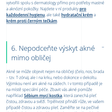
vytvořili
spolu s dermatology přímo pro potřeby mastné
a
aknózní
pokožky. Najdete v ní produkty
pro
každodenní hygienu
, ale také
hydratační krém
a
krém proti černým tečkám
.
6. Nepodceňte výskyt akné
mimo obličej
Akné se může objevit nejen na obličeji (čelo, nos, brada
– tzv. T-zóna), ale i na krku, nebo dokonce v dekoltu.
Výjimkou není ani akné na zádech. I v tomto případě je
na místě speciální péče. Zbavit vás akné pomůže
například
Sébium mycí kostka
, která zanechá pleť
čistou, zdravou a svěží.
Trpělivost přináší růže, ve vašem
případě čistou a zdravou pleť. Zaměřte se na pečlivé