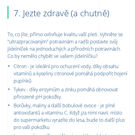
7.
Jezte zdravě (a chutně)
To, co jíte, přímo ovlivňuje kvalitu vaší pleti. Vyhněte se
“ultrazpracovaným” potravinám a radši postavte svůj
jídelníček na jednoduchých a přírodních potravinách.
Co by nemělo chybět ve vašem jídelníčku?
Citron
- je ideální pro
ochucení
vody, díky obsahu
vitamínů a
kyseliny
citronové pomáhá podpořit hojení
pupínků
Tykev - díky enzymům a zinku pomáhá obnovovat
přirozené pH pokožky.
Borůvky, maliny a další bobulové ovoce - je plné
antioxidantů a vitamínu C. Když jza nimi navíc místo
do
supermarketu
vyrazíte do lesa, bude to další plus
pro vaši pokožku