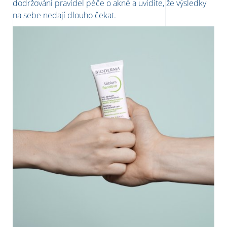
dodržování pravidel péče o akné a uvidíte, že výsledky
na sebe nedají dlouho čekat.