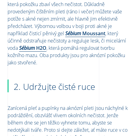
která pokožku zbaví všech nečistot. Důkladně
provedeným čištěním pleti (ráno i večer) můžete vaše
potíže s akné nejen zmírnit, ale hlavně jim efektivně
předcházet. Výbornou volbou v boji proti akné je
například čisticí pěnivý gel
Sébium
Moussant
,
který
účinně odstraňuje nečistoty a reguluje lesk,
či micelární
voda
Sébium
H2O
,
která pomáhá regulovat tvorbu
kožního mazu.
Oba produkty jsou pro aknózní pokožku
jako stvořené.
2. Udržujte čisté ruce
Zanícená pleť a pupínky na aknózní pleti jsou náchylné k
podráždění, obzvlášť vlivem okolních nečistot. Jenže
během dne se jen těžko vyhnete tomu, abyste se
nedotýkali tváře. Proto si dejte záležet, ať máte ruce v co