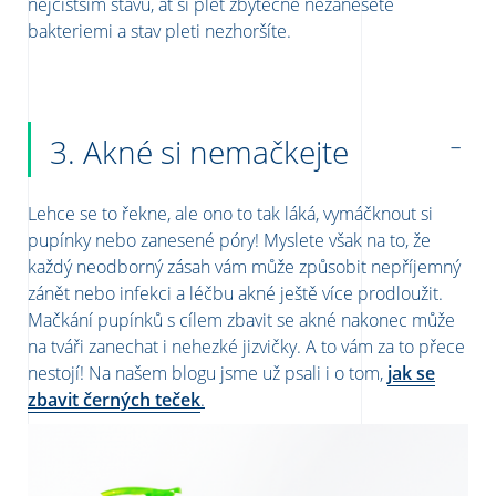
nejčistším stavu, ať si pleť zbytečně nezanesete
bakteriemi a stav pleti nezhoršíte.
3. Akné si nemačkejte
Lehce se to řekne, ale ono to tak láká, vymáčknout si
pupínky nebo zanesené póry! Myslete však na to, že
každý neodborný zásah vám může způsobit nepříjemný
zánět nebo infekci a léčbu akné ještě více prodloužit.
Mačkání pupínků s cílem zbavit se akné n
akonec může
na tváři zanechat i nehezké jizvičky. A to vám za to přece
nestojí!
Na našem blogu jsme už psali i o tom,
jak se
zbavit černých teček
.