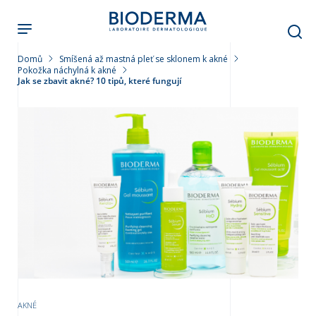
Přejít
k
hlavnímu
obsahu
Domů
Smíšená až mastná pleť se sklonem k akné
Pokožka náchylná k akné
Jak se zbavit akné? 10 tipů, které fungují
leť
AKNÉ