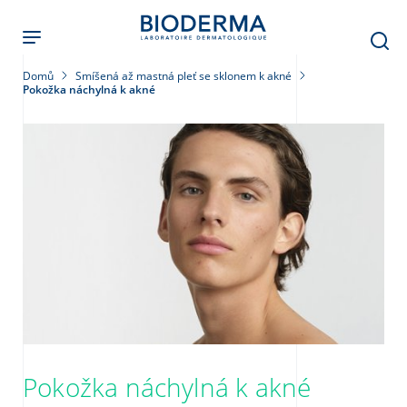
Přejít
k
hlavnímu
obsahu
Domů
Smíšená až mastná pleť se sklonem k akné
Pokožka náchylná k akné
leť
Pokožka náchylná k akné