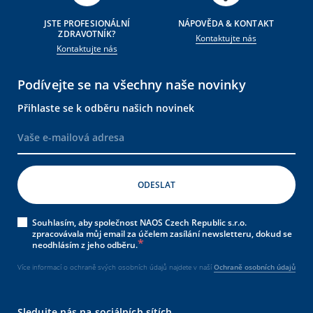
JSTE PROFESIONÁLNÍ
NÁPOVĚDA & KONTAKT
ZDRAVOTNÍK?
Kontaktujte nás
Kontaktujte nás
Podívejte se na všechny naše novinky
Přihlaste se k odběru našich novinek
Souhlasím, aby společnost NAOS Czech Republic s.r.o.
zpracovávala můj email za účelem zasílání newsletteru, dokud se
neodhlásím z jeho odběru.
Více informací o ochraně svých osobních údajů najdete v naší
Ochraně osobních údajů
Sledujte nás na sociálních sítích