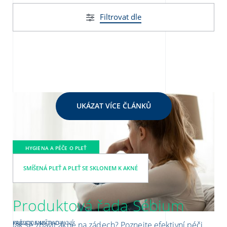
Filtrovat dle
UKÁZAT VÍCE ČLÁNKŮ
HYGIENA A PÉČE O PLEŤ
SMÍŠENÁ PLEŤ A PLEŤ SE SKLONEM K AKNÉ
Produktová řada Sébium
PRAVDY A MÝTY O AKNÉ
KAŽDODENNÍ RADY
Jak se zbavit akné na zádech? Poznejte efektivní péči