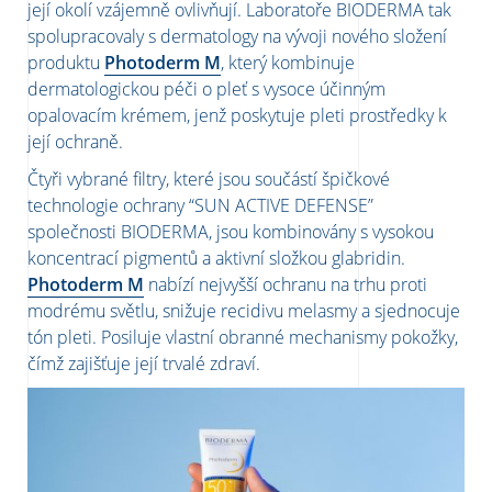
její okolí vzájemně ovlivňují. Laboratoře BIODERMA tak
spolupracovaly s dermatology na vývoji nového složení
produktu
Photoderm M
, který kombinuje
dermatologickou péči o pleť s vysoce účinným
opalovacím krémem, jenž poskytuje pleti prostředky k
její ochraně.
Čtyři vybrané filtry, které jsou součástí špičkové
technologie ochrany “SUN ACTIVE DEFENSE”
společnosti BIODERMA, jsou kombinovány s vysokou
koncentrací pigmentů a aktivní složkou glabridin.
Photoderm M
nabízí nejvyšší ochranu na trhu proti
modrému světlu, snižuje recidivu melasmy a sjednocuje
tón pleti. Posiluje vlastní obranné mechanismy pokožky,
čímž zajišťuje její trvalé zdraví.