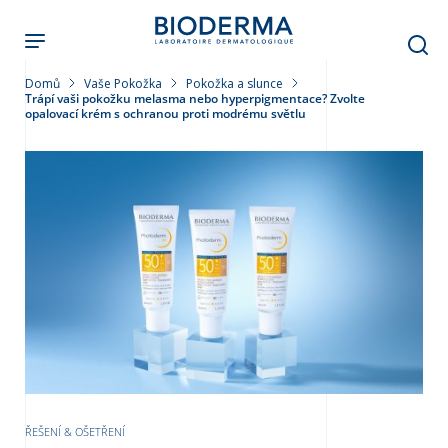
Přejít
k
hlavnímu
obsahu
Domů
Vaše Pokožka
Pokožka a slunce
Trápí vaši pokožku melasma nebo hyperpigmentace? Zvolte
opalovací krém s ochranou proti modrému světlu
leť
ŘEŠENÍ & OŠETŘENÍ