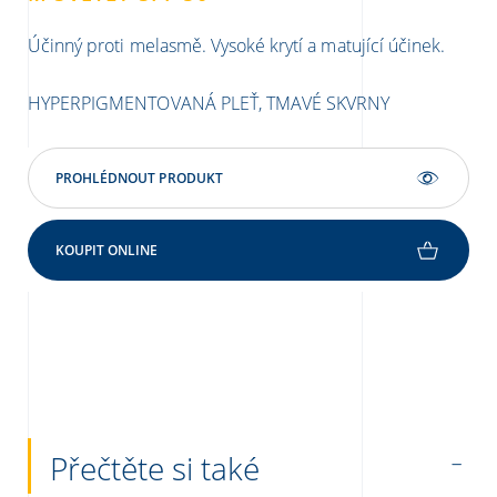
Účinný proti melasmě. Vysoké krytí a matující účinek.
Ant
HYPERPIGMENTOVANÁ PLEŤ, TMAVÉ SKVRNY
FO
SK
PROHLÉDNOUT PRODUKT
KOUPIT ONLINE
Přečtěte si také