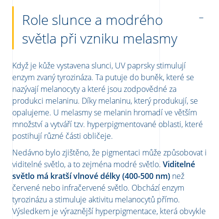
Role slunce a modrého
světla při vzniku melasmy
Když je kůže vystavena slunci, UV paprsky stimulují
enzym zvaný tyrozináza. Ta putuje do buněk, které se
nazývají melanocyty a které jsou zodpovědné za
produkci melaninu. Díky melaninu, který produkují, se
opalujeme. U melasmy se melanin hromadí ve větším
množství a vytváří tzv. hyperpigmentované oblasti, které
postihují různé části obličeje.
Nedávno bylo zjištěno, že pigmentaci může způsobovat i
viditelné světlo, a to zejména modré světlo.
Viditelné
světlo má kratší vlnové délky (400-500 nm)
než
červené nebo infračervené světlo. Obchází enzym
tyrozinázu a stimuluje aktivitu melanocytů přímo.
Výsledkem je výraznější hyperpigmentace, která obvykle