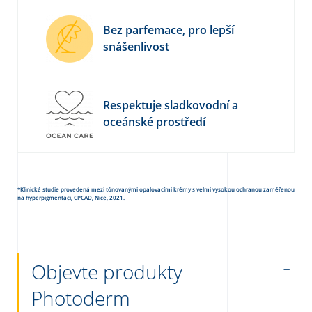
Bez parfemace, pro lepší
snášenlivost
Respektuje sladkovodní a
oceánské prostředí
*Klinická studie provedená mezi tónovanými opalovacími krémy s velmi vysokou ochranou zaměřenou
na hyperpigmentaci, CPCAD, Nice, 2021.
Objevte produkty
Photoderm