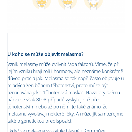
U koho se může objevit melasma?
Vznik melasmy může ovlivnit řada faktorů. Víme, že při
jejím vzniku hrají roli i hormony, ale neznáme konkrétně
důvod proč a jak. Melasma se tak např. často objevuje u
mladých žen během těhotenství, proto může být
označována jako "těhotenská maska". Navzdory svému
názvu se však 80 % případů vyskytuje už před
těhotenstvím nebo až po něm. Je také známo, že
melasmu vyvolávají některé léky. A může jít samozřejmě
také o genetickou predispozici.
I když se melasma vyskytuje hlavně u žen, může