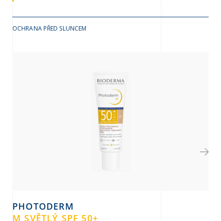
OCHRANA PŘED SLUNCEM
PHOTODERM
P
M SVĚTLÝ SPF 50+
SP