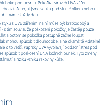
e, hluboko pod povrch. Pokožka zároveň UVA záření
o nebo zataženo, ať jsme venku pod slunečníkem nebo u
 přijímáme každý den.
 styku s UVB zářením, na ní může být krátkodobý a
í - s tím souvisí, že poškození pokožky je častěji pouze
álit a potom se pokožka postupně začne loupat.
šak mohou způsobit dlouhodobé, a ne okamžitě viditelné
le o to větší. Paprsky UVA vyvolávají oxidační stres pod
že způsobit poškození DNA kožních buněk. Tyto změny
rnutí a riziku vzniku rakoviny kůže.
čním