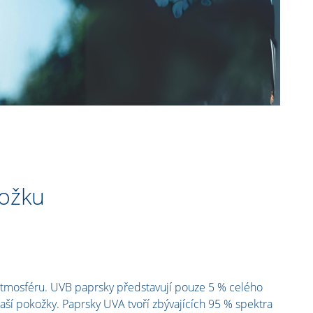
kožku
 atmosféru. UVB paprsky představují pouze 5 % celého
naší pokožky. Paprsky UVA tvoří zbývajících 95 % spektra