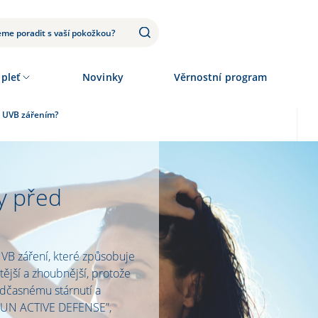
 pleť
Novinky
Věrnostní program
a UVB zářením?
y před
VB záření, které způsobuje
ější a zhoubnější, protože
edčasnému stárnutí a
 “SUN ACTIVE DEFENSE”,