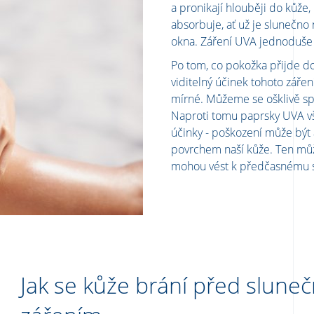
a pronikají hlouběji do kůž
absorbuje, ať už je slunečn
okna. Záření UVA jednoduše
Po tom, co pokožka přijde do
viditelný účinek tohoto zářen
mírné. Můžeme se ošklivě sp
Naproti tomu paprsky UVA v
účinky - poškození může být a
povrchem naší kůže. Ten mů
mohou vést k předčasnému stá
Jak se kůže brání před slune