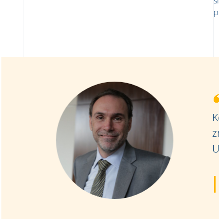
s
p
K
z
U