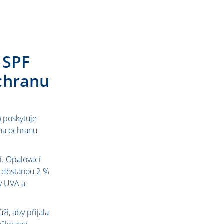
 SPF
chranu
) poskytuje
na ochranu
í. Opalovací
e dostanou 2 %
y UVA a
i, aby přijala