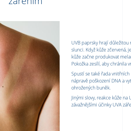
zářením
UVB paprsky hrají důležitou
slunci. Když kůže zčervená, je
kůže začne produkovat melan
Pokožka zesílí, aby chránila vn
Spustí se také řada vnitřních 
nápravě poškození DNA a vytv
ohrožených buněk.
Jinými slovy, reakce kůže n
závažnějšími účinky UVA záře