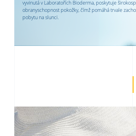
vyvinutá v Laboratořích Bioderma, poskytuje širokosp
obranyschopnost pokožky, čímž pomáhá trvale zachova
pobytu na slunci.