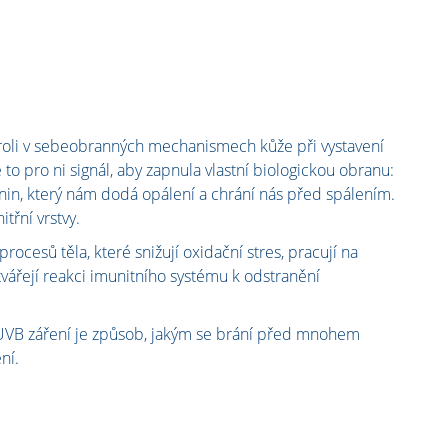
 roli v sebeobranných mechanismech kůže při vystavení
 to pro ni signál, aby zapnula vlastní biologickou obranu:
in, který nám dodá opálení a chrání nás před spálením.
itřní vrstvy.
procesů těla, které snižují oxidační stres, pracují na
ářejí reakci imunitního systému k odstranění
a UVB záření je způsob, jakým se brání před mnohem
ní.