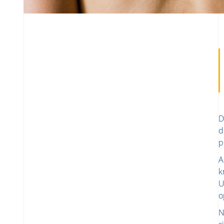
D
d
p
A
k
U
o
N