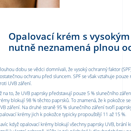
Opalovací krém s vysokým
nutně neznamená plnou o
louhou dobu se vědci domnívali, že vysoký ochranný faktor (SPF
ostatečnou ochranu před sluncem. SPF se však vztahuje pouze 
roti UVB záření.
ž na to, že UVB paprsky představují pouze 5 % slunečního zářen
rémy blokují 98 % těchto paprsků. To znamená, že k pokožce s
VB záření. Na druhé straně 95 % slunečního záření tvoří paprsk
palovací krémy jich k pokožce typicky propouštějí 11 až 15 %.
avíc když opalovací krémy blokují všechny paprsky UVB, brání kůž