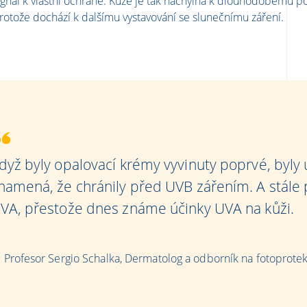
ignál k vlastní ochraně. Kůže je tak náchylná k dlouhodobému p
rotože dochází k dalšímu vystavování se slunečnímu záření.
dyž byly opalovací krémy vyvinuty poprvé, byly
namená, že chránily před UVB zářením. A stále 
VA, přestože dnes známe účinky UVA na kůži.
Profesor Sergio Schalka, Dermatolog a odborník na fotoprotek