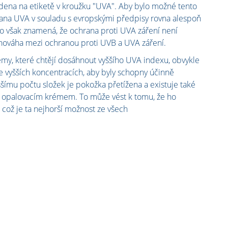
edena na etiketě v kroužku "UVA". Aby bylo možné tento
rana UVA v souladu s evropskými předpisy rovna alespoň
o však znamená, že ochrana proti UVA záření není
ovnováha mezi ochranou proti UVB a UVA záření.
rémy, které chtějí dosáhnout vyššího UVA indexu, obvykle
ve vyšších koncentracích, aby byly schopny účinně
ššímu počtu složek je pokožka přetížena a existuje také
ní opalovacím krémem. To může vést k tomu, že ho
 což je ta nejhorší možnost ze všech