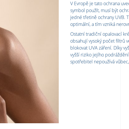
V Evropě je tato ochrana uv
symbol použít, musí být och
jedné třetině ochrany UVB. T
optimální, a tím vzniká ner
Ostatní tradiční opalovací k
obsahují vysoký počet filtrů 
blokovat UVA záření. Díky vy
vyšší riziko jejího podráždě
spotřebitel nepoužívá vůbec,