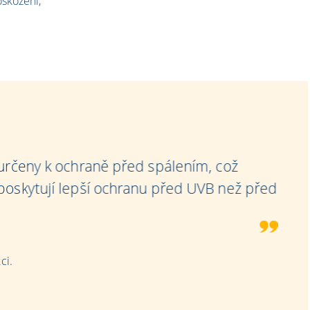
oškození,
 určeny k ochraně před spálením, což
poskytují lepší ochranu před UVB než před
ci.