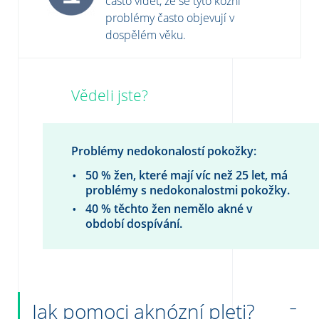
často vidět, že se tyto kožní
problémy často objevují v
dospělém věku.
Vědeli jste?
Problémy nedokonalostí pokožky:
50 % žen, které mají víc než 25 let, má
problémy s nedokonalostmi pokožky.
40 % těchto žen nemělo akné v
období dospívání.
Jak pomoci aknózní pleti?