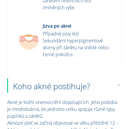
zánětem retenčních lézí
zmíněných výše.
Jizva po akné
Případné jizvy lézí
Sekundární hyperpigmentové
skvrny při zánětu na snědé nebo
černé pokožce.
Koho akné postihuje?
Akné je kožní onemocnění dospívajících. Jeho podoba
je mnohotvárná, do jednoho celku spojuje různé typy
pupínků a zánětů.
Aknózní pleť se začíná objevovat ve věku přibližně 12 –