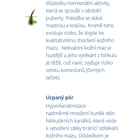
důsledku hormonální aktivity,
která se spouští v období
puberty. Pokožka se stává
mastnou a lesklou. Kromě toho
existuje riziko, že dojde ke
kvalitativnímu zhoršení kožního
mazu.. Nekvalitní kožní maz je
hustější a jeho vytékání z folikulu
je těžší, což navíc zvyšuje riziko
vzniku komedonů (černých
teček).
Ucpaný pór
Hyperkeratinizace
nadměrné množení buněk stěn
folikulárních kanálků, které vede
k vytvoření zátky bránící odtékání
kožního mazu. Důsledkem je