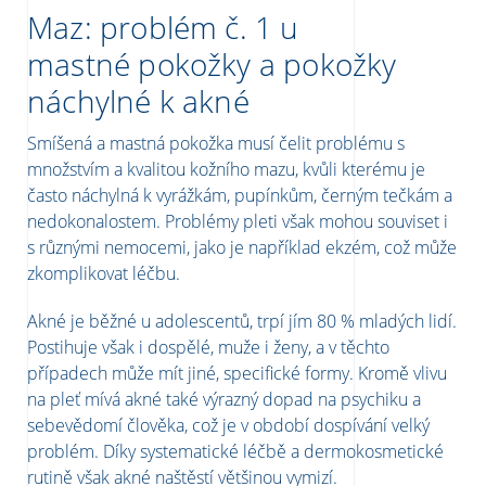
Maz: problém č. 1 u
mastné pokožky a pokožky
náchylné k akné
Smíšená a mastná pokožka musí čelit problému s
množstvím a kvalitou kožního mazu, kvůli kterému je
často náchylná k vyrážkám, pupínkům, černým tečkám a
nedokonalostem. Problémy pleti však mohou souviset i
s různými nemocemi, jako je například ekzém, což může
zkomplikovat léčbu.
Akné je běžné u adolescentů, trpí jím 80 % mladých lidí.
Postihuje však i dospělé, muže i ženy, a v těchto
případech může mít jiné, specifické formy. Kromě vlivu
na pleť mívá akné také výrazný dopad na psychiku a
sebevědomí člověka, což je v období dospívání velký
problém. Díky systematické léčbě a dermokosmetické
rutině však akné naštěstí většinou vymizí.