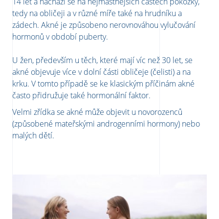
14 let a nachází se na nejmastnějších částech pokožky,
tedy na obličeji a v různé míře také na hrudníku a
zádech. Akné je způsobeno nerovnováhou vylučování
hormonů v období puberty.
U žen, především u těch, které mají víc než 30 let, se
akné objevuje více v dolní části obličeje (čelisti) a na
krku. V tomto případě se ke klasickým příčinám akné
často přidružuje také hormonální faktor.
Velmi zřídka se akné může objevit u novorozenců
(způsobené mateřskými androgenními hormony) nebo
malých dětí.