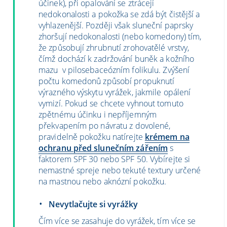
účinek), při opalování se ztrácejí
nedokonalosti a pokožka se zdá být čistější a
vyhlazenější. Později však sluneční paprsky
zhoršují nedokonalosti (nebo komedony) tím,
že způsobují zhrubnutí zrohovatělé vrstvy,
čímž dochází k zadržování buněk a kožního
mazu v pilosebaceózním folikulu. Zvýšení
počtu komedonů způsobí propuknutí
výrazného výskytu vyrážek, jakmile opálení
vymizí. Pokud se chcete vyhnout tomuto
zpětnému účinku i nepříjemným
překvapením po návratu z dovolené,
pravidelně pokožku natírejte
krémem na
ochranu před slunečním zářením
s
faktorem SPF 30 nebo SPF
50. Vybírejte si
nemastné spreje nebo tekuté textury určené
na mastnou nebo aknózní pokožku.
Nevytlačujte si vyrážky
Čím více se zasahuje do vyrážek, tím více se