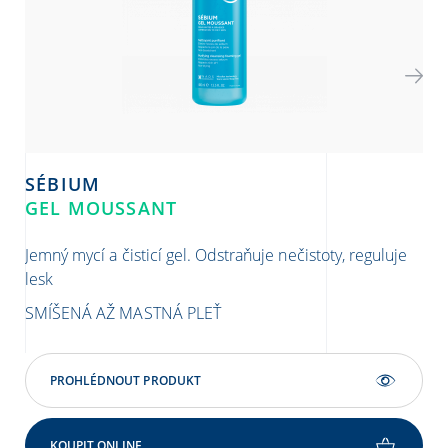
SÉBIUM
S
GEL MOUSSANT
H
Jemný mycí a čisticí gel. Odstraňuje nečistoty, reguluje
Der
lesk
rov
SMÍŠENÁ AŽ MASTNÁ PLEŤ
PL
PROHLÉDNOUT PRODUKT
KOUPIT ONLINE