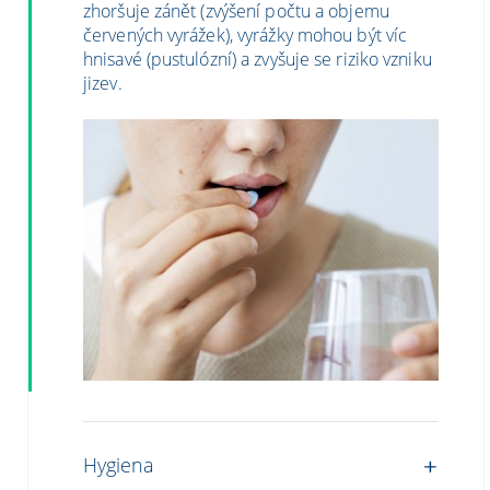
zhoršuje zánět (zvýšení počtu a objemu
červených vyrážek), vyrážky mohou být víc
hnisavé (pustulózní) a zvyšuje se riziko vzniku
jizev.
Hygiena