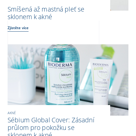
Smíšená až mastná pleť se
sklonem k akné
Zjistěte více
AKNÉ
Sébium Global Cover: Zásadní
průlom pro pokožku se
sklonem k akné