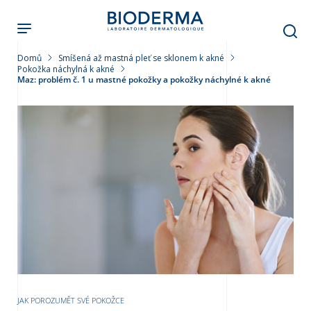
Přejít
k
hlavnímu
obsahu
Domů
Smíšená až mastná pleť se sklonem k akné
Pokožka náchylná k akné
Maz: problém č. 1 u mastné pokožky a pokožky náchylné k akné
leť
JAK POROZUMĚT SVÉ POKOŽCE