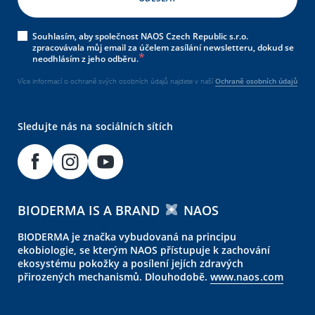
Souhlasím, aby společnost NAOS Czech Republic s.r.o.
zpracovávala můj email za účelem zasílání newsletteru, dokud se
neodhlásím z jeho odběru.
Více informací o ochraně svých osobních údajů najdete v naší
Ochraně osobních údajů
Sledujte nás na sociálních sítích
BIODERMA IS A BRAND
NAOS
BIODERMA je značka vybudovaná na principu
ekobiologie, se kterým NAOS přístupuje k zachování
ekosystému pokožky a posílení jejích zdravých
přirozených mechanismů. Dlouhodobě.
www.naos.com