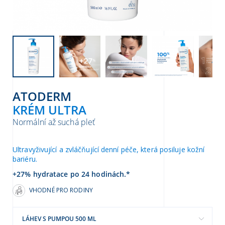
ATODERM
KRÉM ULTRA
Normální až suchá pleť
Ultravyživující a zvláčňující denní péče, která posiluje kožní
bariéru.
+27% hydratace po 24 hodinách.*
VHODNÉ PRO RODINY
LÁHEV S PUMPOU 500 ML