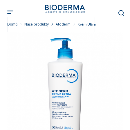
Přejít
k
hlavnímu
obsahu
Domů
Naše produkty
Atoderm
Krém Ultra
leť