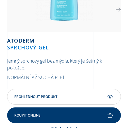
ATODERM
SPRCHOVÝ GEL
S
Jemný sprchový gel bez mýdla, který je šetrný k
Den
pokožce.
pok
NORMÁLNÍ AŽ SUCHÁ PLEŤ
NO
PROHLÉDNOUT PRODUKT
KOUPIT ONLINE