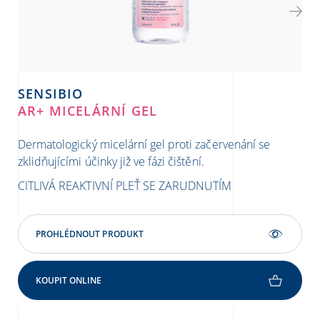
SENSIBIO
S
AR+ MICELÁRNÍ GEL
AR
Dermatologický micelární gel proti začervenání se
Dvo
zklidňujícími účinky již ve fázi čištění.
zač
CITLIVÁ REAKTIVNÍ PLEŤ SE ZARUDNUTÍM
CIT
ST
PROHLÉDNOUT PRODUKT
KOUPIT ONLINE