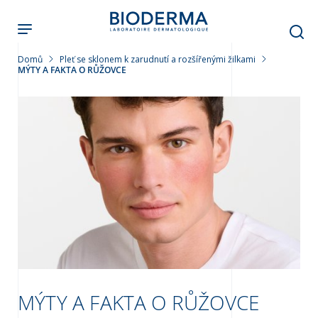
Přejít
k
hlavnímu
obsahu
Domů
Pleť se sklonem k zarudnutí a rozšířenými žilkami
MÝTY A FAKTA O RŮŽOVCE
leť
MÝTY A FAKTA O RŮŽOVCE