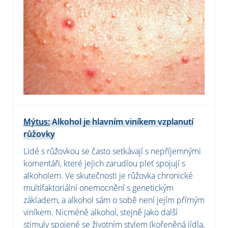
Mýtus:
Alkohol je hlavním viníkem vzplanutí
růžovky
Lidé s růžovkou se často setkávají s nepříjemnými
komentáři, které jejich zarudlou pleť spojují s
alkoholem. Ve skutečnosti je růžovka chronické
multifaktoriální onemocnění s genetickým
základem, a alkohol sám o sobě není jejím přímým
viníkem. Nicméně alkohol, stejně jako další
stimuly spojené se životním stylem (kořeněná jídla,