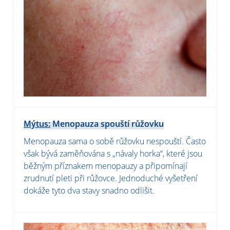
Mýtus:
Menopauza spouští růžovku
Menopauza sama o sobě růžovku nespouští. Často
však bývá zaměňována s „návaly horka“, které jsou
běžným příznakem menopauzy a připomínají
zrudnutí pleti při růžovce. Jednoduché vyšetření
dokáže tyto dva stavy snadno odlišit.