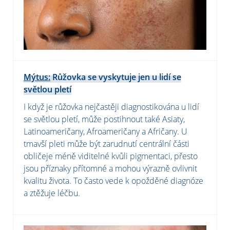
Mýtus:
Růžovka se vyskytuje jen u lidí se
světlou pletí
I když je růžovka nejčastěji diagnostikována u lidí
se světlou pletí, může postihnout také Asiaty,
Latinoameričany, Afroameričany a Afričany. U
tmavší pleti může být zarudnutí centrální části
obličeje méně viditelné kvůli pigmentaci, přesto
jsou příznaky přítomné a mohou výrazně ovlivnit
kvalitu života. To často vede k opožděné diagnóze
a ztěžuje léčbu.