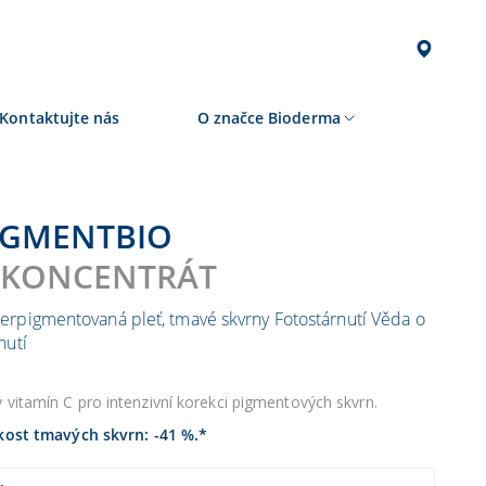
Kontaktujte nás
O značce Bioderma
PIGMENTBIO
-KONCENTRÁT
erpigmentovaná pleť, tmavé skvrny
Fotostárnutí
Věda o
nutí
ý vitamín C pro intenzivní korekci pigmentových skvrn.
kost tmavých skvrn: -41 %.*