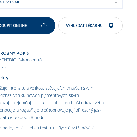
ÁHEV 15 ML
KOUPIT ONLINE
VYHLEDAT LÉKÁRNU
ROBNÝ POPIS
MENTBIO C-koncentrát
ělí
fity
žuje intenzitu a velikost stávajících tmavých skvrn
dchází vzniku nových pigmentových skvrn
lazuje a zjemňuje strukturu pleti pro lepší odraz světla
dnocuje a rozjasňuje pleť (obnovuje její přirozený jas)
dratuje po dobu 8 hodin
medogenní – Lehká textura – Rychlé vstřebávání