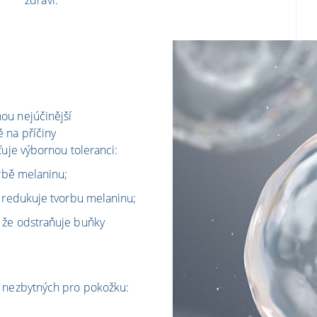
zdraví.
ou nejúčinější
 na příčiny
ťuje výbornou toleranci:
orbě melaninu;
é redukuje tvorbu melaninu;
 že odstraňuje buňky
ů nezbytných pro pokožku: