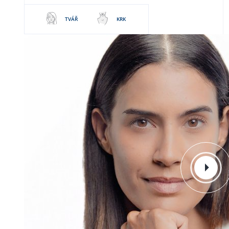
TVÁŘ
KRK