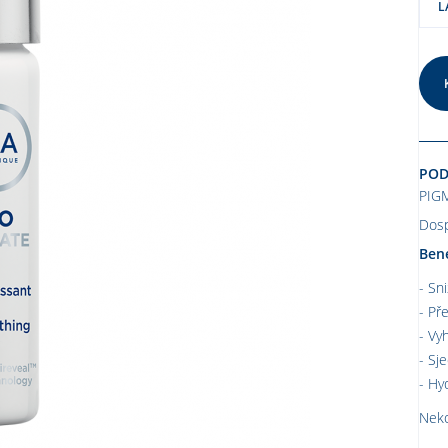
L
POD
PIG
Dosp
Bene
Sni
Pře
Vyh
Sje
Hy
Neko