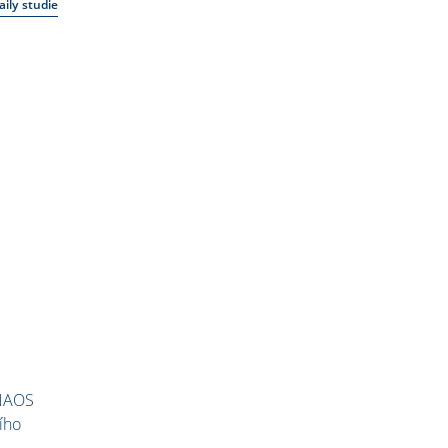
ily studie
 NAOS
ího