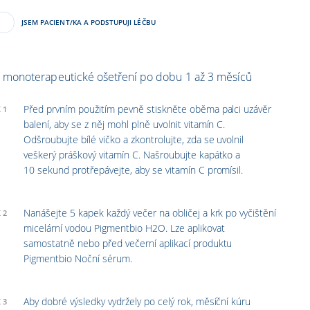
JSEM PACIENT/KA A PODSTUPUJI LÉČBU
o monoterapeutické ošetření po dobu 1 až 3 měsíců
Před prvním použitím pevně stiskněte oběma palci uzávěr
 1
balení, aby se z něj mohl plně uvolnit vitamín C.
Odšroubujte bílé vičko a zkontrolujte, zda se uvolnil
veškerý práškový vitamín C. Našroubujte kapátko a
10 sekund protřepávejte, aby se vitamín C promísil.
Nanášejte 5 kapek každý večer na obličej a krk po vyčištění
 2
micelární vodou Pigmentbio H2O. Lze aplikovat
samostatně nebo před večerní aplikací produktu
Pigmentbio Noční sérum.
Aby dobré výsledky vydržely po celý rok, měsíční kúru
 3