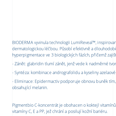
BIODERMA vyvinula technologii LumiReveal™, inspirovan
dermatologickou léčbou. Působí efektivně a dlouhodobě
hyperpigmentace ve 3 biologických fázích, přičemž zajiš
- Zánět: glabridin tlumí zánět, jenž vede k nadměrné tv
- Syntéza: kombinace andrografolidu a kyseliny azelaov
- Eliminace: Epidermactiv podporuje obnovu buněk tím,
obsahující melanin.
Pigmentbio C-koncentrát je obohacen o koktejl vitamín
vitamíny C, E a PP, jež chrání a posilují kožní bariéru.