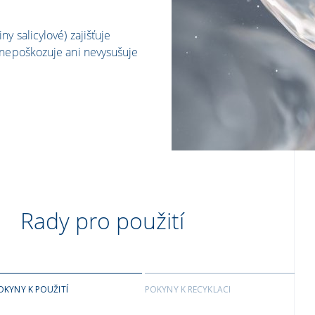
y salicylové) zajišťuje
 nepoškozuje ani nevysušuje
Rady pro použití
OKYNY K POUŽITÍ
POKYNY K RECYKLACI