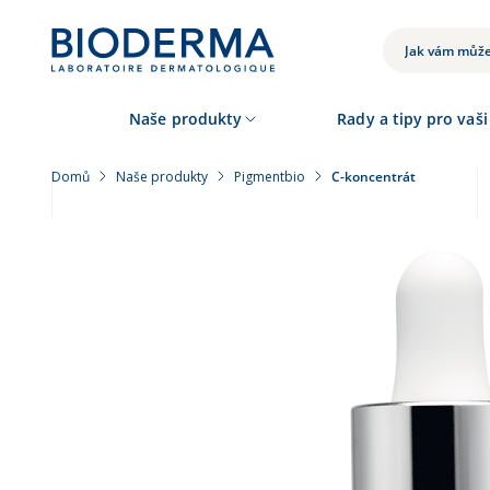
Přejít
k
VYHLEDÁVÁNÍ
hlavnímu
obsahu
Naše produkty
Rady a tipy pro vaši
Domů
Naše produkty
Pigmentbio
C-koncentrát