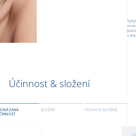
Vyhýb
mrav
Jestl
s lé
Účinnost & složení
ROKÁZANÁ
SLOŽENÍ
ODHALTE SLOŽENÍ
ČINNOST