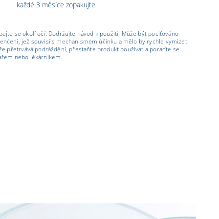
každé 3 měsíce zopakujte.
ejte se okolí očí. Dodržujte návod k použití. Může být pociťováno
enčení, jež souvisí s mechanismem účinku a mělo by rychle vymizet.
iže přetrvává podráždění, přestaňte produkt používat a poraďte se
kařem nebo lékárníkem.