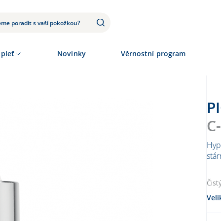
 pleť
Novinky
Věrnostní program
C
Hyp
stár
Čist
Veli