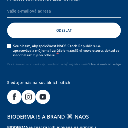
Souhlasím, aby společnost NAOS Czech Republic s.r.o.
zpracovávala můj email za účelem zasílání newsletteru, dokud se
neodhlásím z jeho odběru.
Více informací o ochraně svých osobních údajů najdete v naší
Ochraně osobních údajů
Sledujte nás na sociálních sítích
BIODERMA IS A BRAND
NAOS
BIODERMA je značka vybudovaná na principu