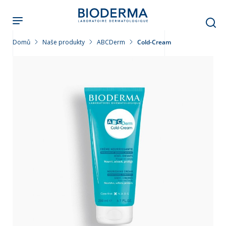
Přejít
k
hlavnímu
obsahu
Domů
Naše produkty
ABCDerm
Cold-Cream
leť