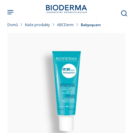
Přejít
k
hlavnímu
obsahu
Domů
Naše produkty
ABCDerm
Babysquam
leť