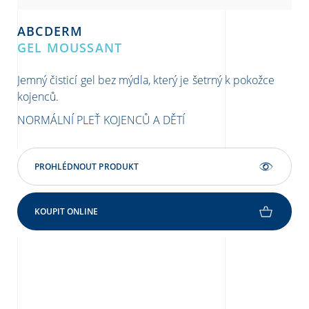
ABCDERM
A
GEL MOUSSANT
Š
Jemný čisticí gel bez mýdla, který je šetrný k pokožce
Pro
kojenců.
SU
NORMÁLNÍ PLEŤ KOJENCŮ A DĚTÍ
KO
PROHLÉDNOUT PRODUKT
KOUPIT ONLINE