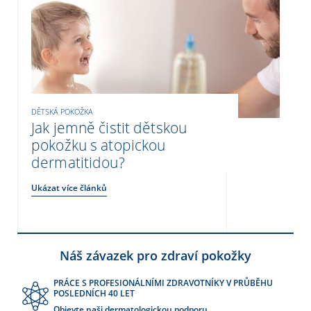
DĚTSKÁ POKOŽKA
Jak jemně čistit dětskou
pokožku s atopickou
dermatitidou?
Ukázat více článků
Náš závazek pro zdraví pokožky
PRÁCE S PROFESIONÁLNÍMI ZDRAVOTNÍKY V PRŮBĚHU
POSLEDNÍCH 40 LET
Objevte naši dermatologickou podporu