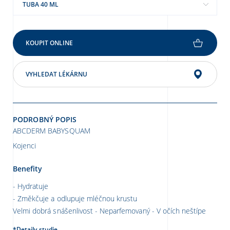
TUBA 40 ML
KOUPIT ONLINE
VYHLEDAT LÉKÁRNU
PODROBNÝ POPIS
ABCDERM BABYSQUAM
Kojenci
Benefity
Hydratuje
Změkčuje a odlupuje mléčnou krustu
Velmi dobrá snášenlivost - Neparfemovaný - V očích neštípe
*Detaily studie